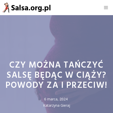
Przejdź
M
do
treści
CZY MOŻNA TAŃCZYĆ
SALSĘ BĘDĄC W CIĄŻY?
POWODY ZA I PRZECIW!
6 marca, 2024
Katarzyna Gieraj